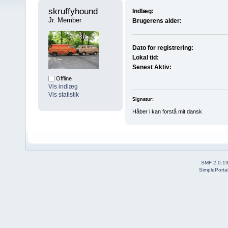
skruffyhound 
Indlæg:
Jr. Member
Brugerens alder:
Dato for registrering:
Lokal tid:
Senest Aktiv:
Offline
Vis indlæg
Vis statistik
Signatur:
Håber i kan forstå mit dansk
SMF 2.0.1
SimplePorta