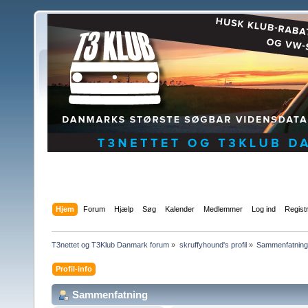
Hjem
Forum
Hjælp
Søg
Kalender
Medlemmer
Log ind
Regist
T3nettet og T3Klub Danmark forum
»
skruffyhound's profil
»
Sammenfatning
Profil-info
Sammenfatning