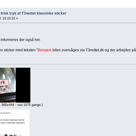
 frisk tryk af T3nettet klassiske sticker
: 15:15:22 »
å informeres der også her.
en sticker med teksten "
Bemærk
bilen overvåges via T3nettet.dk og der arbejdes på 
, 960x444 - vist 1075 gange.)