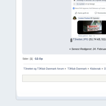
T3nettet.JPG
(51.74 kB, 511
«
Senest Redigeret: 24. Februar
Sider: [
1
]
Gå Op
T3nettet og T3Klub Danmark forum
»
T3Klub Danmark
»
Klubsnak
»
D