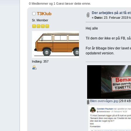
0 Medlemmer og 1 Gæst læser dette emne.
Der arbejdes på at få et
T3Klub
«
Dato:
23. Februar 2019 kl
Sr. Member
Hej alle
Til dem der ikke er på FB, s
For år tilbage blev der lavet 
opdateret version.
Indlæg: 357
Bilen overvåges.jpg
(29.8 kB