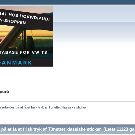
gistrér
r arbejdes på at få et frisk tryk af T3nettet klassiske sticker
å at få et frisk tryk af T3nettet klassiske sticker (Læst 11123 g