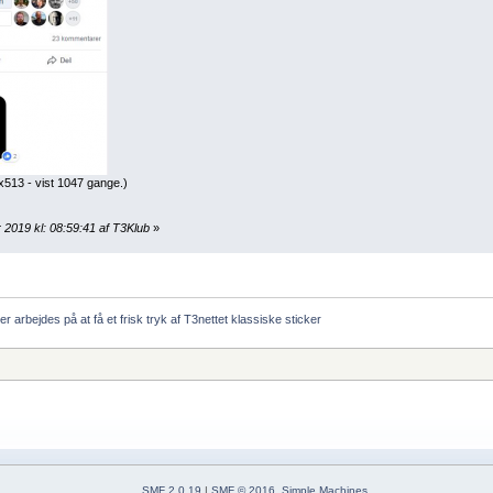
x513 - vist 1047 gange.)
 2019 kl: 08:59:41 af T3Klub
»
er arbejdes på at få et frisk tryk af T3nettet klassiske sticker
SMF 2.0.19
|
SMF © 2016
,
Simple Machines