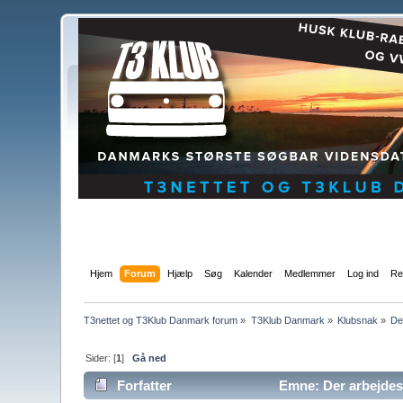
Hjem
Forum
Hjælp
Søg
Kalender
Medlemmer
Log ind
Re
T3nettet og T3Klub Danmark forum
»
T3Klub Danmark
»
Klubsnak
»
De
Sider: [
1
]
Gå ned
Forfatter
Emne: Der arbejdes p