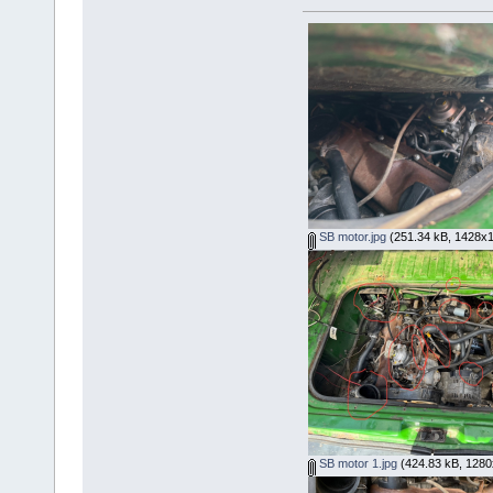
SB motor.jpg
(251.34 kB, 1428x10
SB motor 1.jpg
(424.83 kB, 1280x