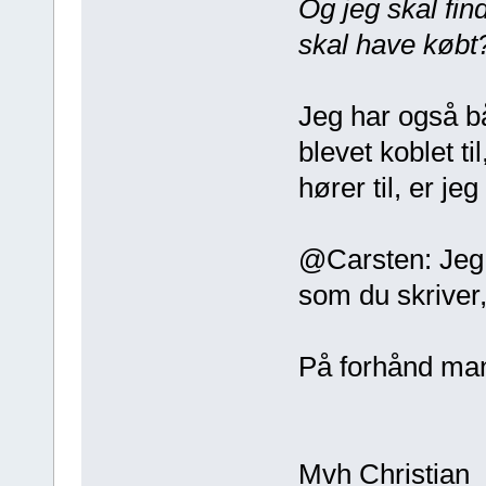
Og jeg skal find
skal have køb
Jeg har også bå
blevet koblet t
hører til, er j
@Carsten: Jeg p
som du skriver, 
På forhånd ma
Mvh Christian