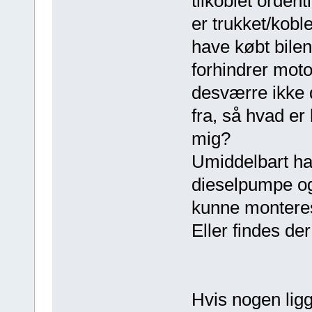
tilkoblet ordent
er trukket/koble
have købt bilen
forhindrer moto
desværre ikke d
fra, så hvad er
mig?
Umiddelbart ha
dieselpumpe og
kunne monteres
Eller findes de
Hvis nogen lig