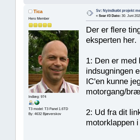
Sv: Nyindkøbt projekt me
Tica
«
Svar #3 Dato:
30. Juni 202
Hero Member
Der er flere ti
eksperten her.
1: Den er med l
indsugningen e
IC'en kunne je
motorgang/bræn
Indlæg: 974
T3 model: T3 Panel 1.6TD
2: Ud fra dit li
By: 4632 Bjæverskov
motorklappen i