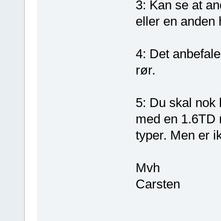
3: Kan se at an
eller en anden 
4: Det anbefales
rør.
5: Du skal nok 
med en 1.6TD m
typer. Men er i
Mvh
Carsten