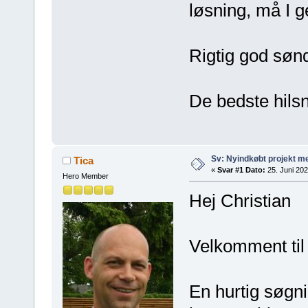
løsning, må I 
Rigtig god søn
De bedste hilsn
Sv: Nyindkøbt projekt me
Tica
«
Svar #1 Dato:
25. Juni 202
Hero Member
Hej Christian
Velkomment til 
En hurtig søgni