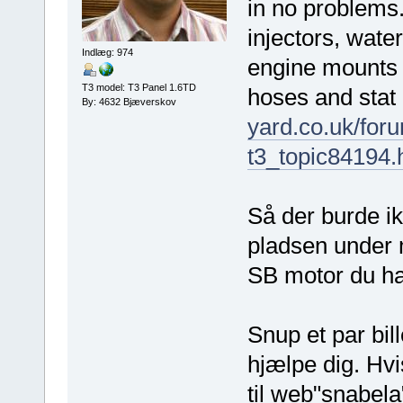
in no problems
injectors, wate
Indlæg: 974
engine mounts 
T3 model: T3 Panel 1.6TD
hoses and stat
By: 4632 Bjæverskov
yard.co.uk/foru
t3_topic84194.
Så der burde 
pladsen under 
SB motor du har
Snup et par bil
hjælpe dig. Hvi
til web"snabel