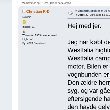
0 Medlemmer og 1 Gæst læser dette emne.
Nyindkøbt projekt med ha
Christian R-D
«
Dato:
22. Juni 2025 kl: 21:
Newbie
Hej med jer.
Indlæg: 11
T3 model: 1983 camper med
Highroof
Jeg har købt d
By: 4293 Dianalund
Westfalia high
Westfalia campe
motor. Bilen e
vognbunden er 
Den ældre herre
syg, og var gået
eftersigende ha
den havde delvi