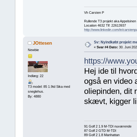
Vh Carsten P
Rullende T3 projekt aka Appelsinen
Location 4632 Tlf: 22613937
http://www.linkedin.com/in/carstenp
Sv: Nyindkøbt projekt me
JOttesen
«
Svar #4 Dato:
30. Juni 202
Newbie
https://www.
Hej ide til hvo
Indlæg: 22
også en video 
T3 model: 85 1.9td Sika med
oliepinden, dit 
sneglehus.
By: 4880
skævt, kigger l
91 Golf 2 1.9 M-TDI nuværende
87 Golf 2 GTD M-TDI
89 Golf 2 1.8 Manhattan