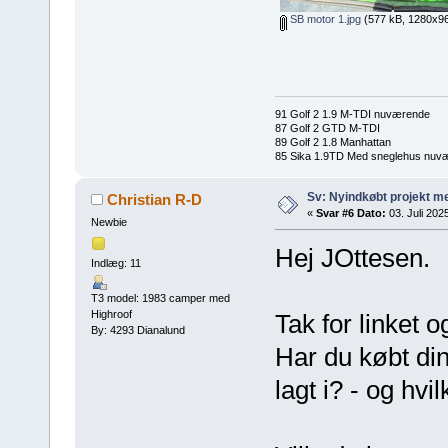
SB motor 1.jpg
(577 kB, 1280x960
91 Golf 2 1.9 M-TDI nuværende
87 Golf 2 GTD M-TDI
89 Golf 2 1.8 Manhattan
85 Sika 1.9TD Med sneglehus nuv
Sv: Nyindkøbt projekt me
Christian R-D
«
Svar #6 Dato:
03. Juli 2025
Newbie
Hej JOttesen.
Indlæg: 11
T3 model: 1983 camper med
Highroof
Tak for linket o
By: 4293 Dianalund
Har du købt di
lagt i? - og hvi