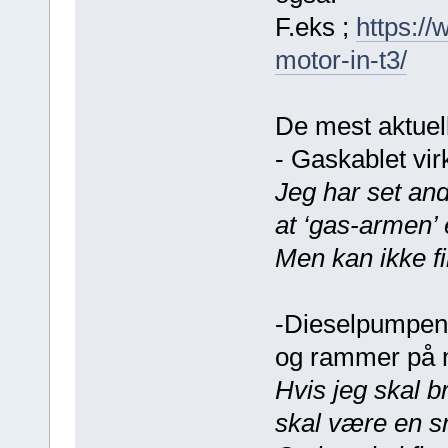
F.eks ;
https:/
motor-in-t3/
De mest aktuel
- Gaskablet vir
Jeg har set and
at ‘gas-armen’
Men kan ikke f
-Dieselpumpens
og rammer på 
Hvis jeg skal 
skal være en s