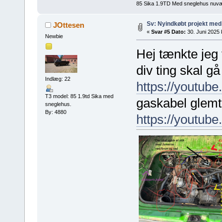
85 Sika 1.9TD Med sneglehus nuv
Sv: Nyindkøbt projekt med 
JOttesen
«
Svar #5 Dato:
30. Juni 2025 k
Newbie
Hej tænkte jeg v
div ting skal gå 
Indlæg: 22
https://youtu
T3 model: 85 1.9td Sika med
gaskabel glemte
sneglehus.
By: 4880
https://youtu