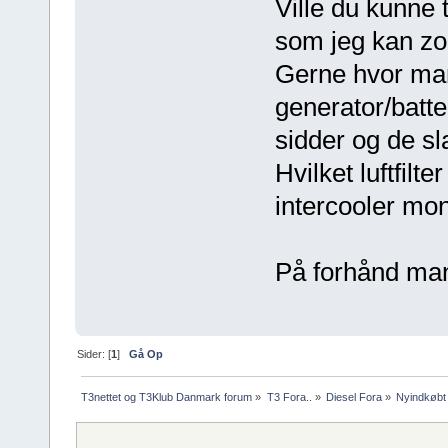
Ville du kunne 
som jeg kan z
Gerne hvor man
generator/batte
sidder og de sla
Hvilket luftfil
intercooler mon
På forhånd man
Sider: [
1
]
Gå Op
T3nettet og T3Klub Danmark forum
»
T3 Fora..
»
Diesel Fora
»
Nyindkøbt 