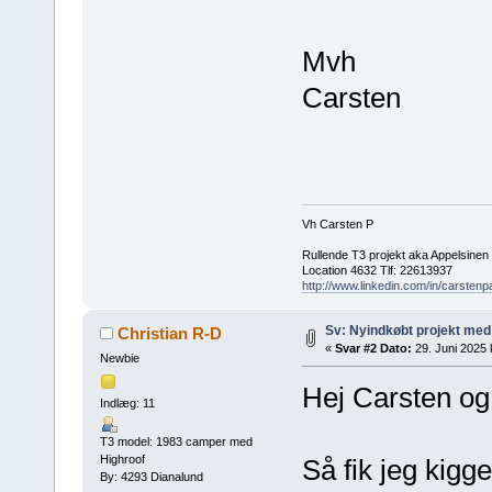
Mvh
Carsten
Vh Carsten P
Rullende T3 projekt aka Appelsinen
Location 4632 Tlf: 22613937
http://www.linkedin.com/in/carstenp
Sv: Nyindkøbt projekt med 
Christian R-D
«
Svar #2 Dato:
29. Juni 2025 k
Newbie
Hej Carsten og 
Indlæg: 11
T3 model: 1983 camper med
Highroof
Så fik jeg kigge
By: 4293 Dianalund