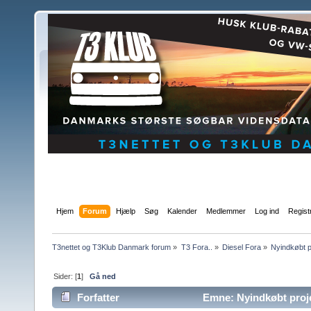
Hjem
Forum
Hjælp
Søg
Kalender
Medlemmer
Log ind
Regist
T3nettet og T3Klub Danmark forum
»
T3 Fora..
»
Diesel Fora
»
Nyindkøbt p
Sider: [
1
]
Gå ned
Forfatter
Emne: Nyindkøbt proje