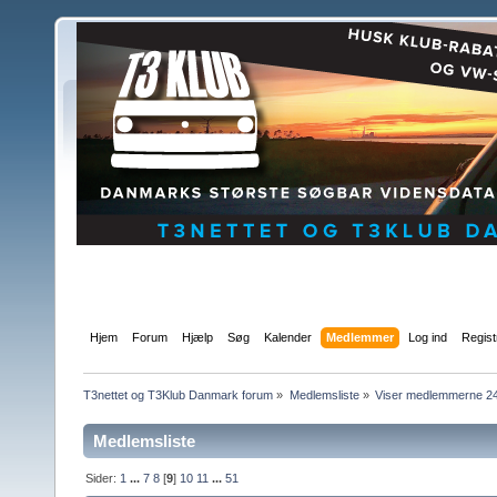
Hjem
Forum
Hjælp
Søg
Kalender
Medlemmer
Log ind
Regist
T3nettet og T3Klub Danmark forum
»
Medlemsliste
»
Viser medlemmerne 241
Medlemsliste
Sider:
1
...
7
8
[
9
]
10
11
...
51