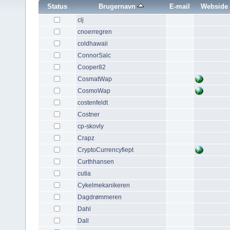
Status
Brugernavn
E-mail
Webside
clj
cnoerregren
coldhawaii
ConnorSalc
Cooper82
CosmatWap
CosmoWap
costenfeldt
Costner
cp-skovly
Crapz
CryptoCurrencyfiept
Curthhansen
cutia
Cykelmekanikeren
Dagdrømmeren
Dahl
Dall