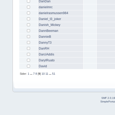
DanDan
danielmrc
danielrasmussen984
Daniel_t3_joker
Danish_Mickey
DannBeeman
DannieB
DannyT3
DanRH
DarciAddis
DarylRuato
David
Sider:
1
...
7
8
[
9
]
10
11
...
51
SMF 2.0.1
SimplePorta