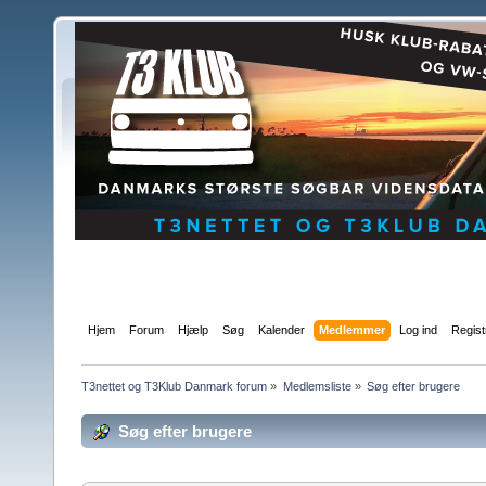
Hjem
Forum
Hjælp
Søg
Kalender
Medlemmer
Log ind
Regist
T3nettet og T3Klub Danmark forum
»
Medlemsliste
»
Søg efter brugere
Søg efter brugere