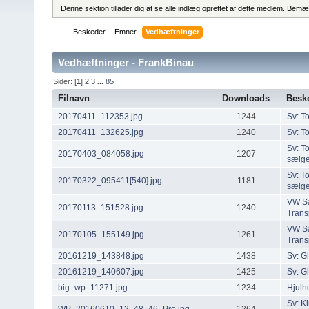
Denne sektion tillader dig at se alle indlæg oprettet af dette medlem. Bemær
Beskeder
Emner
Vedhæftninger
Vedhæftninger - FrankBinau
Sider: [
1
]
2
3
...
85
Filnavn
Downloads
Besk
20170411_112353.jpg
1244
Sv: To
20170411_132625.jpg
1240
Sv: To
Sv: T
20170403_084058.jpg
1207
sælge
Sv: T
20170322_095411[540].jpg
1181
sælge
VW Sæ
20170113_151528.jpg
1240
Trans
VW Sæ
20170105_155149.jpg
1261
Trans
20161219_143848.jpg
1438
Sv: G
20161219_140607.jpg
1425
Sv: G
big_wp_11271.jpg
1234
Hjulh
Sv: K