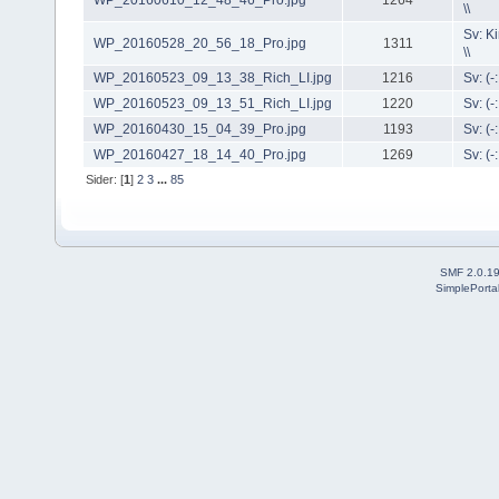
WP_20160610_12_48_46_Pro.jpg
1264
\\
Sv: K
WP_20160528_20_56_18_Pro.jpg
1311
\\
WP_20160523_09_13_38_Rich_LI.jpg
1216
Sv: (-:
WP_20160523_09_13_51_Rich_LI.jpg
1220
Sv: (-:
WP_20160430_15_04_39_Pro.jpg
1193
Sv: (-:
WP_20160427_18_14_40_Pro.jpg
1269
Sv: (-:
Sider: [
1
]
2
3
...
85
SMF 2.0.1
SimplePorta