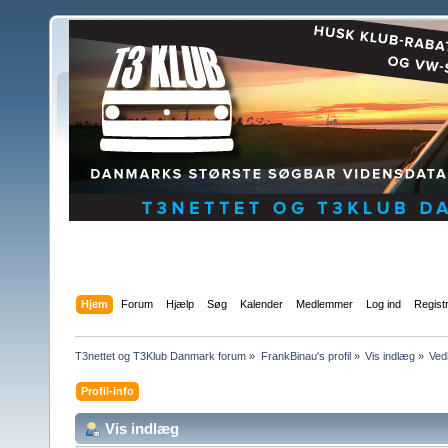
Hjem
Forum
Hjælp
Søg
Kalender
Medlemmer
Log ind
Regist
T3nettet og T3Klub Danmark forum
»
FrankBinau's profil
»
Vis indlæg
»
Ved
Profil-info
Vis indlæg