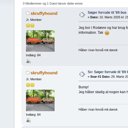
0 Medlemmer og 1 Gæst læser dette emne.
Søger forrude til '89 bus
skruffyhound
«
Dato:
10. Marts 2025 kl: 2
Jr. Member
Jeg bor i Rodøvre og har brug fo
information. Tak
Håber i kan forstå mit dansk
Indlæg: 84
Sv: Søger forrude til '89
skruffyhound
«
Svar #1 Dato:
29. Marts 20
Jr. Member
Bump!
Jeg håber stadig at nogen kan hj
Håber i kan forstå mit dansk
Indlæg: 84