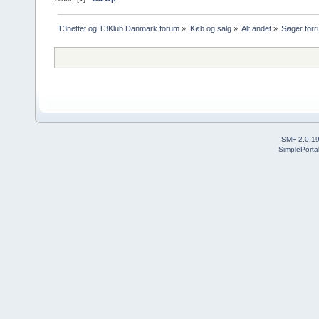
T3nettet og T3Klub Danmark forum
»
Køb og salg
»
Alt andet
»
Søger forru
SMF 2.0.1
SimplePorta