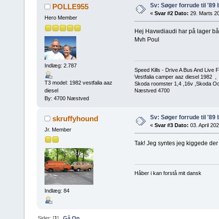
Sv: Søger forrude til '89
POLLE955
«
Svar #2 Dato:
29. Marts 20
Hero Member
Hej Havwdiaudi har på lager båd
Mvh Poul
Indlæg: 2.787
Speed Kills - Drive A Bus And Live 
Vestfalia camper aaz diesel 1982 ,
T3 model: 1982 vestfalia aaz
Skoda roomster 1,4 ,16v ,Skoda Oct
Næstved 4700
diesel
By: 4700 Næstved
Sv: Søger forrude til '89
skruffyhound
«
Svar #3 Dato:
03. April 202
Jr. Member
Tak! Jeg syntes jeg kiggede der 
Håber i kan forstå mit dansk
Indlæg: 84
Sider: [
1
]
Gå Op