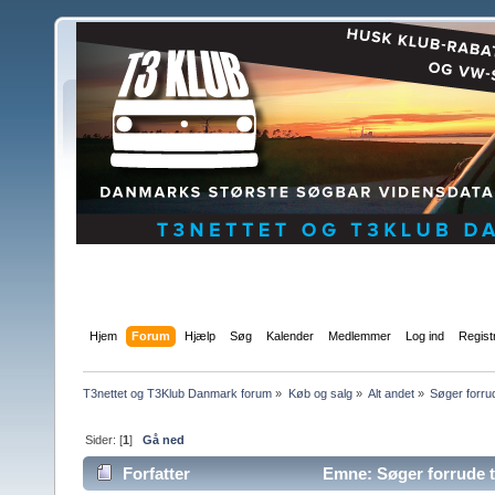
Hjem
Forum
Hjælp
Søg
Kalender
Medlemmer
Log ind
Regist
T3nettet og T3Klub Danmark forum
»
Køb og salg
»
Alt andet
»
Søger forrud
Sider: [
1
]
Gå ned
Forfatter
Emne: Søger forrude t