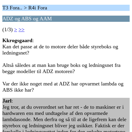
T3 Fora.. > R4i Fora
ADZ og ABS og AAM
(1/3)
>
>>
Kkrogsgaard
:
Kan det passe at de to motore deler både styreboks og
ledningsnet?
Altså således at man kan bruge boks og ledningsnet fra
begge modeller til ADZ motoren?
Var der ikke noget med at ADZ har opvarmet lambda og
ABS ikke har?
Jarl
:
Jeg tror, at du overordnet set har ret - de to maskiner er i
hardwaren ens med undtagelse af den opvarmede
lambdasonde. Men derfra og så til at de ligefrem kan dele
styrebox og ledningsnet bliver jeg usikker. Faktisk er der
forskelle i ledningsnettet inden for den enkelte motortype