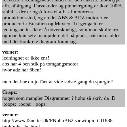
afh. af årgang. Farvekoder og pinbelægning er ikke 100%
stabilt - der er også forskel afh. af motorens
produktionssted, og en del ABS & ADZ motorer er
produceret i Brasilien og Mexico. Til gengæld er
ledningsnettet ikke så uoverskueligt, som man skulle tro,
og man kan selv manipulere det på plads, når mna sidder
med det konkrete diagram foran sig.
verner
:
ledningnet er ikke ens!
abs har 4 ben stik på tomgangsmotor
hvor adz har 6ben!
men det har du jo fået at vide sidste gang du spurgte!!
Crapz
:
nogen som mangler Diagrammer ? høhø så skriv da :D
:oops: :oops: :oops:
verner
:
http://www.t3nettet.dk/PNphpBB2-viewtopic-t-11838-
highlight-abs.html