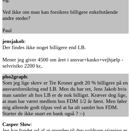
Ved ikke om man kan forsikres billigere enkeltstående
andre steder?
Paul
jensjakob
:
Der findes ikke noget billigere end LB.
Mener jeg giver 4500 om året i ansvar+kasko+vejhjælp -
selvrisiko 2200 kr,.
pho2graph
:
Som jeg lige skrev er Tre Kroner godt 20 % billigere på en
ansvarsforsikring end LB. Men du har ret, Jens Jakob hvis
man samler alt hos LB er de nok billigst. Kræver dog lige,
at man har været medlem hos FDM 1/2 år først. Men føler
mig allerede godt tilpas ved at ha alt samlet hos FDM.
Starter de ikke snart en bank også ? :-)
Casper Slow
:
Jeg har fundet ud af at grunden til den voldsom stigning er