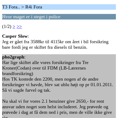
T3 Fora.. > R4i Fora
Hvor maget er i steget i police
(1/2)
>
>>
Casper Slow
:
Jeg er gået fra 3588kr til 4115kr om året i bil forsikring
bare fordi jeg er skiftet fra diesels til benzin.
pho2graph
:
Har lige skiftet alle vores forsikringer fra Tre
Kroner(Codan) over til FDM (LB-Lærernes
brandforsikring)
Hos TK kostede den 2200, men nogen af de andre
forsikringer vi havde, blev sat ublu højt op pr 01.01.2011.
Så vi sagde farvel og tak.
Nu skal vi for vores 2.1 benziner give 2650,- for rent
ansvar uden noget som helst includeret. Jeg prøvede og
prøvede i dag at få dem ned i pris, men de ville ikke give
sig.