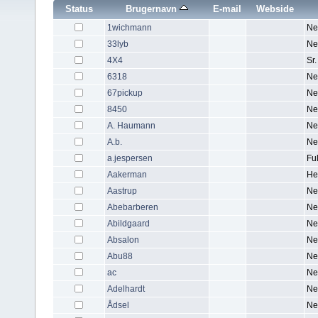
Status
Brugernavn
E-mail
Webside
1wichmann
Ne
33lyb
Ne
4X4
Sr
6318
Ne
67pickup
Ne
8450
Ne
A. Haumann
Ne
A.b.
Ne
a.jespersen
Fu
Aakerman
He
Aastrup
Ne
Abebarberen
Ne
Abildgaard
Ne
Absalon
Ne
Abu88
Ne
ac
Ne
Adelhardt
Ne
Ådsel
Ne