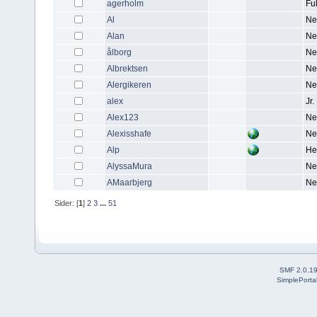
agerholm
Fu
Al
Ne
Alan
Ne
ålborg
Ne
Albrektsen
Ne
Alergikeren
Ne
alex
Jr
Alex123
Ne
Alexisshafe
Ne
Alp
He
AlyssaMura
Ne
AMaarbjerg
Ne
Sider: [
1
]
2
3
...
51
SMF 2.0.1
SimplePorta