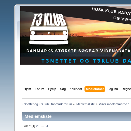
Hjem
Forum
Hjælp
Søg
Kalender
Medlemmer
Log ind
Regist
T3nettet og T3Klub Danmark forum
»
Medlemsliste
»
Viser medlemmerne 1 t
Medlemsliste
Sider: [
1
]
2
3
...
51