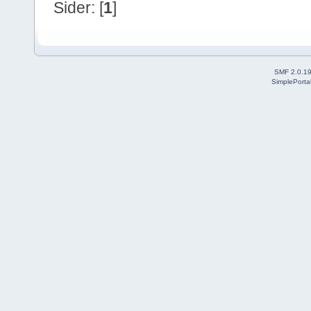
Sider: [
1
]
SMF 2.0.1
SimplePorta