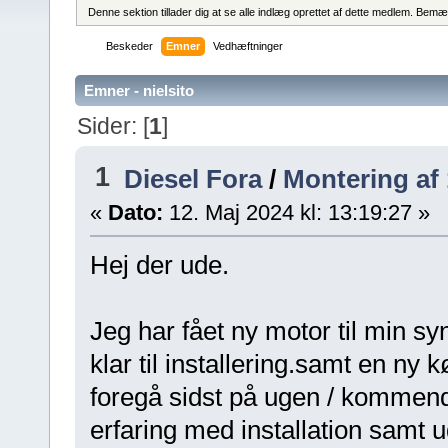
Denne sektion tillader dig at se alle indlæg oprettet af dette medlem. Bemær
Beskeder
Emner
Vedhæftninger
Emner - nielsito
Sider: [
1
]
1
Diesel Fora
/
Montering af 
«
Dato:
12. Maj 2024 kl: 13:19:27 »
Hej der ude.
Jeg har fået ny motor til min syn
klar til installering.samt en ny
foregå sidst på ugen / kommend
erfaring med installation samt