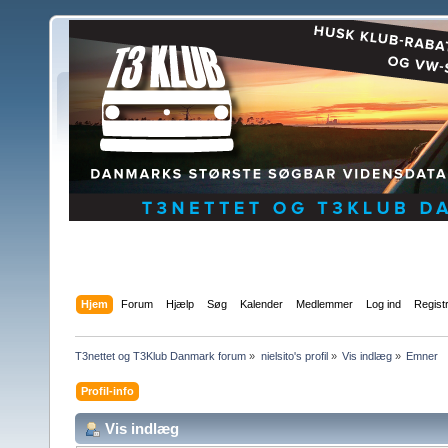
Hjem
Forum
Hjælp
Søg
Kalender
Medlemmer
Log ind
Regist
T3nettet og T3Klub Danmark forum
»
nielsito's profil
»
Vis indlæg
»
Emner
Profil-info
Vis indlæg