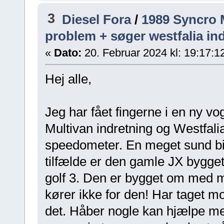
3
Diesel Fora
/
1989 Syncro M
problem + søger westfalia in
«
Dato:
20. Februar 2024 kl: 19:17:1
Hej alle,
Jeg har fået fingerne i en ny vo
Multivan indretning og Westfal
speedometer. En meget sund bil! 
tilfælde er den gamle JX bygget
golf 3. Den er bygget om med 
kører ikke for den! Har taget mo
det. Håber nogle kan hjælpe m