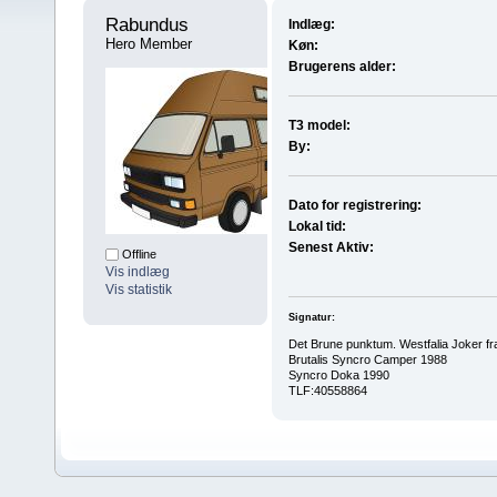
Rabundus 
Indlæg:
Hero Member
Køn:
Brugerens alder:
T3 model:
By:
Dato for registrering:
Lokal tid:
Senest Aktiv:
Offline
Vis indlæg
Vis statistik
Signatur:
Det Brune punktum. Westfalia Joker fr
Brutalis Syncro Camper 1988
Syncro Doka 1990
TLF:40558864