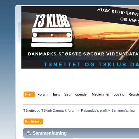
Hjem
Forum
Hjælp
Søg
Kalender
Medlemmer
Log ind
Regist
T3nettet og T3Klub Danmark forum
»
Rabundus's profil
»
Sammenfatning
Profil-info
Sammenfatning