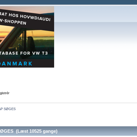
gistrér
AP SØGES
GES (Læst 10525 gange)