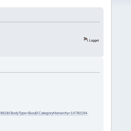
Logget
=1982&f.BodyType=Bus&f.CategoryHierarchy=14780194-