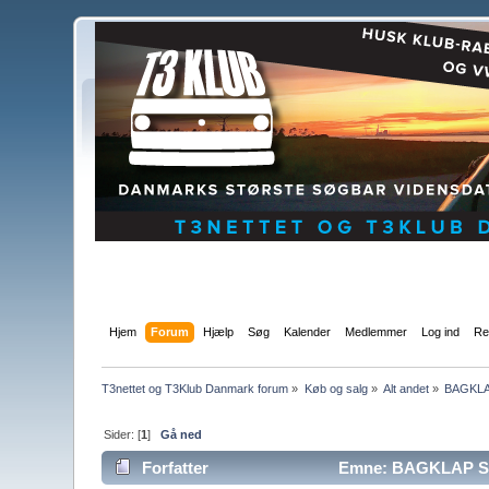
Hjem
Forum
Hjælp
Søg
Kalender
Medlemmer
Log ind
Re
T3nettet og T3Klub Danmark forum
»
Køb og salg
»
Alt andet
»
BAGKL
Sider: [
1
]
Gå ned
Forfatter
Emne: BAGKLAP SØ