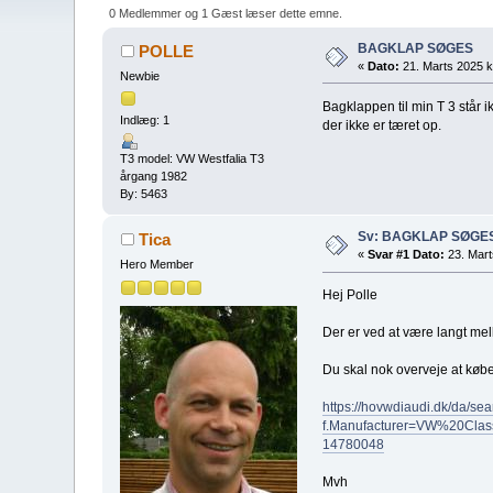
0 Medlemmer og 1 Gæst læser dette emne.
BAGKLAP SØGES
POLLE
«
Dato:
21. Marts 2025 kl
Newbie
Bagklappen til min T 3 står ik
Indlæg: 1
der ikke er tæret op.
T3 model: VW Westfalia T3
årgang 1982
By: 5463
Sv: BAGKLAP SØGE
Tica
«
Svar #1 Dato:
23. Mart
Hero Member
Hej Polle
Der er ved at være langt mel
Du skal nok overveje at købe
https://hovwdiaudi.dk/da/sea
f.Manufacturer=VW%20Class
14780048
Mvh