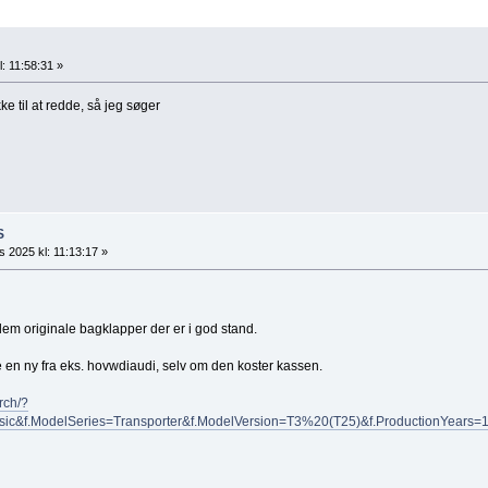
: 11:58:31 »
ke til at redde, så jeg søger
S
s 2025 kl: 11:13:17 »
lem originale bagklapper der er i god stand.
 en ny fra eks. hovwdiaudi, selv om den koster kassen.
rch/?
ic&f.ModelSeries=Transporter&f.ModelVersion=T3%20(T25)&f.ProductionYears