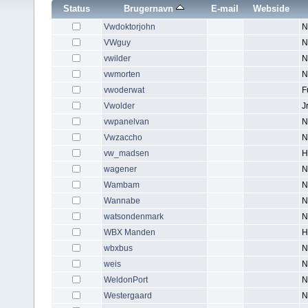
Status
Brugernavn
E-mail
Webside
Vwdoktorjohn
N
VWguy
N
vwilder
N
vwmorten
N
vwoderwat
F
Vwolder
J
vwpanelvan
N
Vwzaccho
N
vw_madsen
H
wagener
N
Wambam
N
Wannabe
N
watsondenmark
N
WBX Manden
H
wbxbus
N
weis
N
WeldonPort
N
Westergaard
N