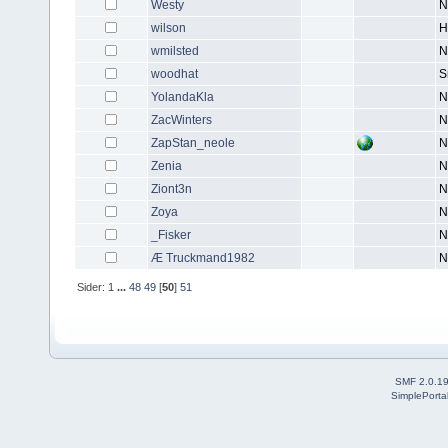
Westy
N
wilson
H
wmilsted
N
woodhat
S
YolandaKla
N
ZacWinters
N
ZapStan_neole
N
Zenia
N
Ziont3n
N
Zoya
N
_Fisker
N
Æ Truckmand1982
N
Sider:
1
...
48
49
[
50
]
51
SMF 2.0.1
SimplePorta