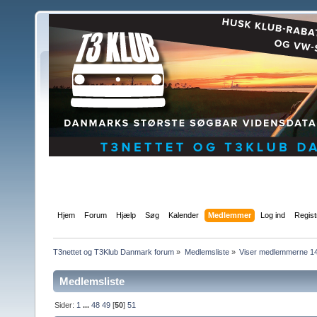
Hjem
Forum
Hjælp
Søg
Kalender
Medlemmer
Log ind
Regist
T3nettet og T3Klub Danmark forum
»
Medlemsliste
»
Viser medlemmerne 147
Medlemsliste
Sider:
1
...
48
49
[
50
]
51