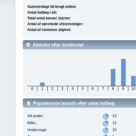
Sammenlagt tid brugt online:
Antal indlæg i alt:
Total antal emner startet:
Antal af oprettede afstemninger:
Antal af stemmer afgivet:
Aktivitet efter klokkeslet
0
1
2
3
4
5
6
7
8
9
10
Populæreste boards efter antal indlæg
Alt andet
15
Biler..
12
Undervogn
10