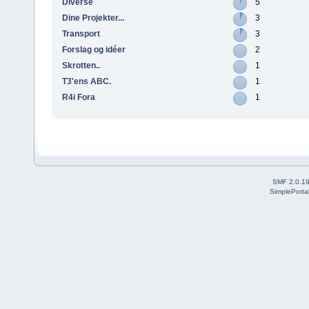
Diverse
5
Dine Projekter...
3
Transport
3
Forslag og idéer
2
Skrotten..
1
T3'ens ABC.
1
R4i Fora
1
SMF 2.0.1
SimplePorta