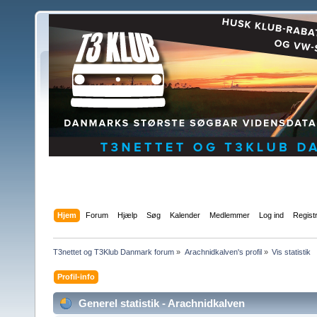
Hjem
Forum
Hjælp
Søg
Kalender
Medlemmer
Log ind
Regist
T3nettet og T3Klub Danmark forum
»
Arachnidkalven's profil
»
Vis statistik
Profil-info
Generel statistik - Arachnidkalven