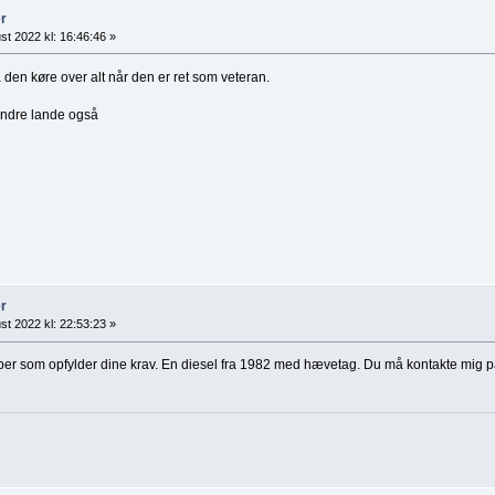
r
st 2022 kl: 16:46:46 »
 den køre over alt når den er ret som veteran.
andre lande også
r
st 2022 kl: 22:53:23 »
per som opfylder dine krav. En diesel fra 1982 med hævetag. Du må kontakte mig