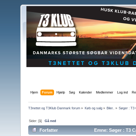
Hjem
Forum
Hjælp
Søg
Kalender
Medlemmer
Log ind
Re
T3nettet og T3Klub Danmark forum
»
Køb og salg
»
Biler..
»
Søger : T3
Sider: [
1
]
Gå ned
Forfatter
Emne: Søger : T3 C