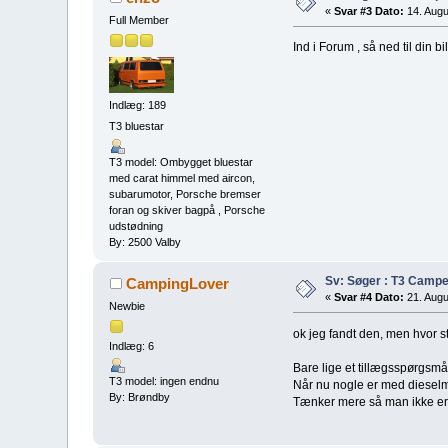
«
Svar #3 Dato:
14. Augu
Full Member
Ind i Forum , så ned til din 
Indlæg: 189
T3 bluestar
T3 model: Ombygget bluestar
med carat himmel med aircon,
subarumotor, Porsche bremser
foran og skiver bagpå , Porsche
udstødning
By: 2500 Valby
Sv: Søger : T3 Campe
CampingLover
«
Svar #4 Dato:
21. Augu
Newbie
ok jeg fandt den, men hvor s
Indlæg: 6
Bare lige et tillægsspørgsmå
T3 model: ingen endnu
Når nu nogle er med dieselmo
By: Brøndby
Tænker mere så man ikke er u