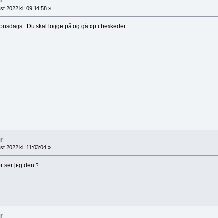
r
st 2022 kl: 09:14:58 »
i onsdags . Du skal logge på og gå op i beskeder
r
st 2022 kl: 11:03:04 »
r ser jeg den ?
r