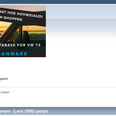
gistrér
 Camper
amper (Læst 25882 gange)