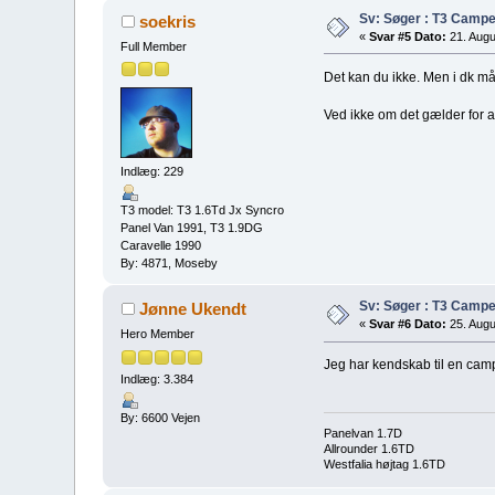
Sv: Søger : T3 Campe
soekris
«
Svar #5 Dato:
21. Augu
Full Member
Det kan du ikke. Men i dk må
Ved ikke om det gælder for 
Indlæg: 229
T3 model: T3 1.6Td Jx Syncro
Panel Van 1991, T3 1.9DG
Caravelle 1990
By: 4871, Moseby
Sv: Søger : T3 Campe
Jønne Ukendt
«
Svar #6 Dato:
25. Augu
Hero Member
Jeg har kendskab til en cam
Indlæg: 3.384
By: 6600 Vejen
Panelvan 1.7D
Allrounder 1.6TD
Westfalia højtag 1.6TD