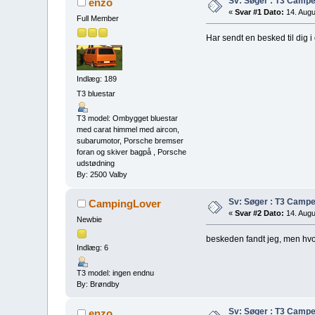
Sv: Søger : T3 Campe
enzo
«
Svar #1 Dato:
14. Augu
Full Member
Har sendt en besked til dig 
Indlæg: 189
T3 bluestar
T3 model: Ombygget bluestar
med carat himmel med aircon,
subarumotor, Porsche bremser
foran og skiver bagpå , Porsche
udstødning
By: 2500 Valby
Sv: Søger : T3 Campe
CampingLover
«
Svar #2 Dato:
14. Augu
Newbie
beskeden fandt jeg, men hvo
Indlæg: 6
T3 model: ingen endnu
By: Brøndby
Sv: Søger : T3 Campe
enzo