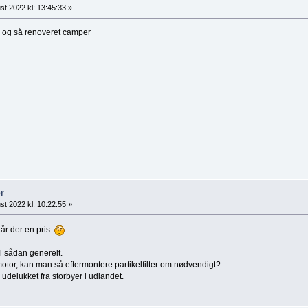
st 2022 kl: 13:45:33 »
bil og så renoveret camper
r
st 2022 kl: 10:22:55 »
tår der en pris
l sådan generelt.
tor, kan man så eftermontere partikelfilter om nødvendigt?
delukket fra storbyer i udlandet.