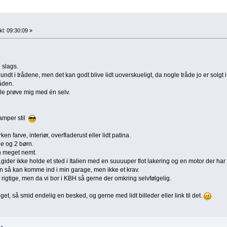
l: 09:30:09 »
 slags.
 rundt i trådene, men det kan godt blive lidt uoverskueligt, da nogle tråde jo er solgt
råden.
lle prøve mig med én selv.
amper stil
ken farve, interiør, overfladerust eller lidt patina.
e og 2 børn.
yn meget nemt.
.gider ikke holde et sted i Italien med en suuuuper flot lakering og en motor der har
n så kan komme ind i min garage, men ikke et krav.
 rigtige, men da vi bor i KBH så gerne der omkring selvfølgelig.
get, så smid endelig en besked, og gerne med lidt billeder eller link til det.