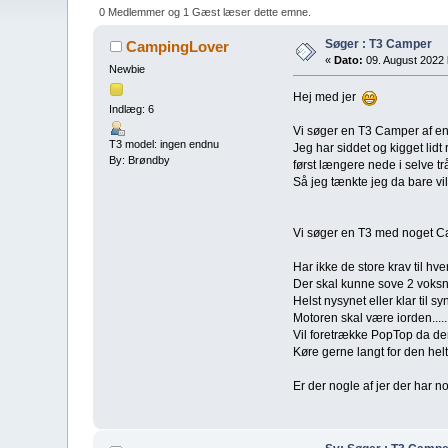
0 Medlemmer og 1 Gæst læser dette emne.
Søger : T3 Camper
CampingLover
«
Dato:
09. August 2022 k
Newbie
Hej med jer
Indlæg: 6
Vi søger en T3 Camper af en
T3 model: ingen endnu
Jeg har siddet og kigget lidt
By: Brøndby
først længere nede i selve t
Så jeg tænkte jeg da bare vi
Vi søger en T3 med noget C
Har ikke de store krav til hver
Der skal kunne sove 2 voksn
Helst nysynet eller klar til s
Motoren skal være iorden.....
Vil foretrække PopTop da de
Køre gerne langt for den helt
Er der nogle af jer der har no