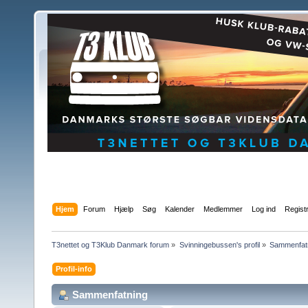
Hjem
Forum
Hjælp
Søg
Kalender
Medlemmer
Log ind
Regist
T3nettet og T3Klub Danmark forum
»
Svinningebussen's profil
»
Sammenfat
Profil-info
Sammenfatning