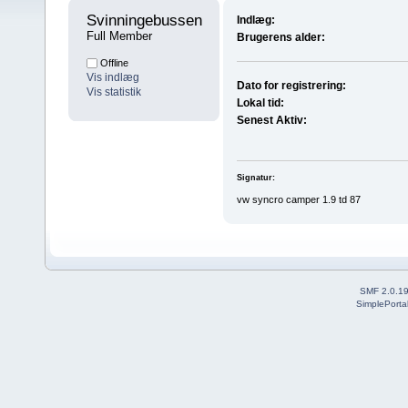
Svinningebussen 
Indlæg:
Full Member
Brugerens alder:
Offline
Vis indlæg
Dato for registrering:
Vis statistik
Lokal tid:
Senest Aktiv:
Signatur:
vw syncro camper 1.9 td 87
SMF 2.0.1
SimplePorta