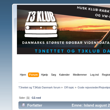
Hjem
Forum
Hjælp
Søg
Kalender
Medlemmer
Log ind
Regist
T3nettet og T3Klub Danmark forum
»
Off topic
»
Gode rejsesteder/Rejsetip
Sider: [
1
]
Gå ned
Forfatter
Emne: Island august 2