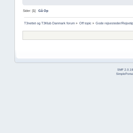
Sider: [
1
]
Gå Op
T3nettet og T3Klub Danmark forum
»
Off topic
»
Gode rejsesteder/Rejseti
SMF 2.0.1
SimplePorta