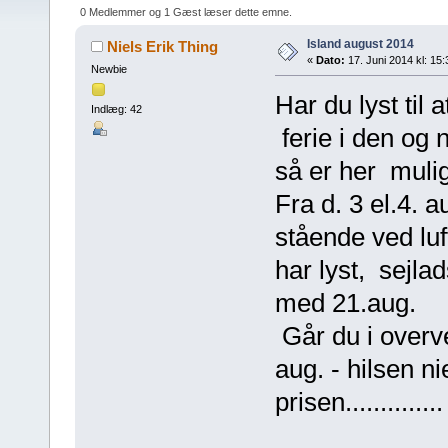
0 Medlemmer og 1 Gæst læser dette emne.
Island august 2014
Niels Erik Thing
«
Dato:
17. Juni 2014 kl: 15:
Newbie
Har du lyst til
Indlæg: 42
ferie i den og 
så er her muli
Fra d. 3 el.4. 
stående ved luf
har lyst, sejla
med 21.aug.
Går du i overve
aug. - hilsen n
prisen.............