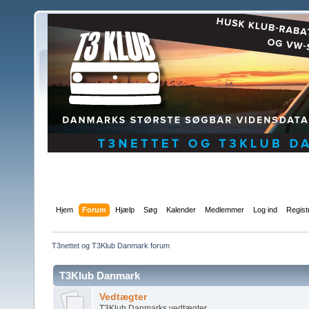
Hjem
Forum
Hjælp
Søg
Kalender
Medlemmer
Log ind
Regist
T3nettet og T3Klub Danmark forum
T3Klub Danmark
Vedtægter
T3Klub Danmarks vedtægter