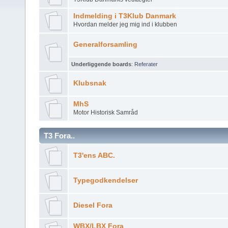
Indmelding i T3Klub Danmark
Hvordan melder jeg mig ind i klubben
Generalforsamling
Underliggende boards
:
Referater
Klubsnak
MhS
Motor Historisk Samråd
T3 Fora..
T3'ens ABC.
Typegodkendelser
Diesel Fora
WBX/LBX Fora