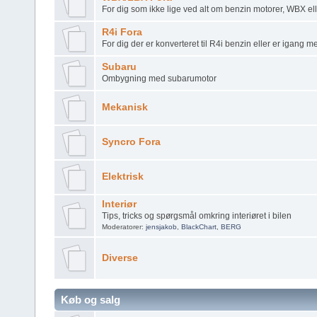
For dig som ikke lige ved alt om benzin motorer, WBX el
R4i Fora
For dig der er konverteret til R4i benzin eller er igang 
Subaru
Ombygning med subarumotor
Mekanisk
Syncro Fora
Elektrisk
Interiør
Tips, tricks og spørgsmål omkring interiøret i bilen
Moderatorer:
jensjakob
,
BlackChart
,
BERG
Diverse
Køb og salg