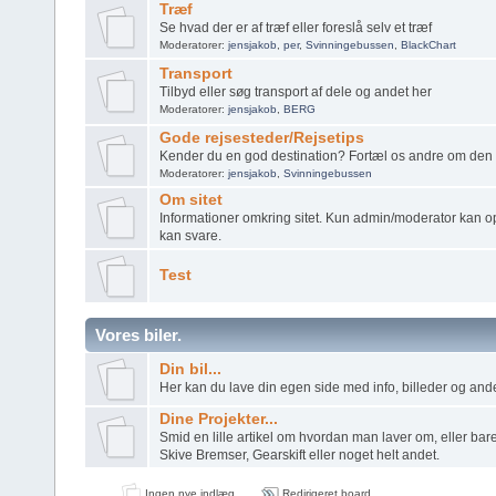
Træf
Se hvad der er af træf eller foreslå selv et træf
Moderatorer:
jensjakob
,
per
,
Svinningebussen
,
BlackChart
Transport
Tilbyd eller søg transport af dele og andet her
Moderatorer:
jensjakob
,
BERG
Gode rejsesteder/Rejsetips
Kender du en god destination? Fortæl os andre om den 
Moderatorer:
jensjakob
,
Svinningebussen
Om sitet
Informationer omkring sitet. Kun admin/moderator kan o
kan svare.
Test
Vores biler.
Din bil...
Her kan du lave din egen side med info, billeder og andet
Dine Projekter...
Smid en lille artikel om hvordan man laver om, eller bare
Skive Bremser, Gearskift eller noget helt andet.
Ingen nye indlæg
Redirigeret board